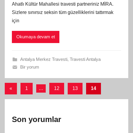
Ahatlı Kültür Mahallesi travesti partneriniz MİRA.
Sizlere sınırsız seksin tüm güzelliklerini tattırmak
için
Okumaya devam et
Antalya Merkez Travesti
,
Travesti Antalya
Bir yorum
Yazı
Önceki
«
1
…
12
13
14
yazılar
sayfalaması
Son yorumlar