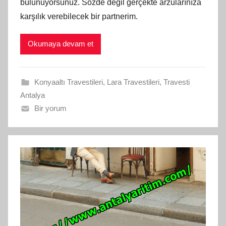
bulunuyorsunuz. Sözde değil gerçekte arzularınıza
karşılık verebilecek bir partnerim.
Okumaya devam et
Konyaaltı Travestileri
,
Lara Travestileri
,
Travesti
Antalya
Bir yorum