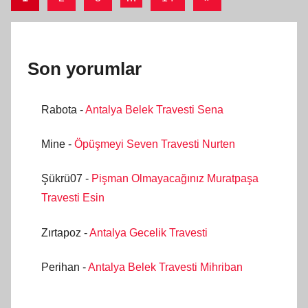
yazılar
sayfalaması
Son yorumlar
Rabota
-
Antalya Belek Travesti Sena
Mine
-
Öpüşmeyi Seven Travesti Nurten
Şükrü07
-
Pişman Olmayacağınız Muratpaşa
Travesti Esin
Zırtapoz
-
Antalya Gecelik Travesti
Perihan
-
Antalya Belek Travesti Mihriban