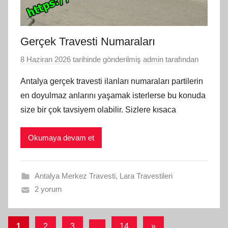
Gerçek Travesti Numaraları
8 Haziran 2026
tarihinde gönderilmiş
admin
tarafından
Antalya gerçek travesti ilanları numaraları partilerin
en doyulmaz anlarını yaşamak isterlerse bu konuda
size bir çok tavsiyem olabilir. Sizlere kısaca
Okumaya devam et
Antalya Merkez Travesti
,
Lara Travestileri
2 yorum
Yazı
Sonraki
1
2
3
…
14
»