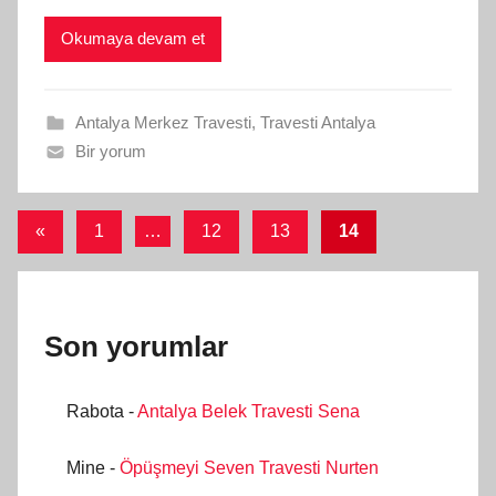
Okumaya devam et
Antalya Merkez Travesti
,
Travesti Antalya
Bir yorum
Yazı
Önceki
«
1
…
12
13
14
yazılar
sayfalaması
Son yorumlar
Rabota
-
Antalya Belek Travesti Sena
Mine
-
Öpüşmeyi Seven Travesti Nurten