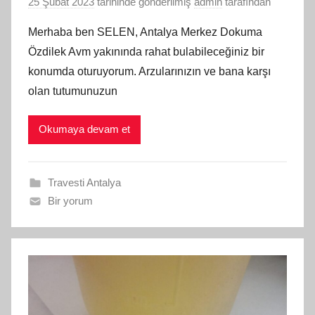
25 Şubat 2023
tarihinde gönderilmiş
admin
tarafından
Merhaba ben SELEN, Antalya Merkez Dokuma
Özdilek Avm yakınında rahat bulabileceğiniz bir
konumda oturuyorum. Arzularınızın ve bana karşı
olan tutumunuzun
Okumaya devam et
Travesti Antalya
Bir yorum