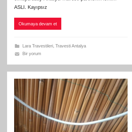
ASLI. Kayıpsız
Okumaya devam et
Lara Travestileri
,
Travesti Antalya
Bir yorum