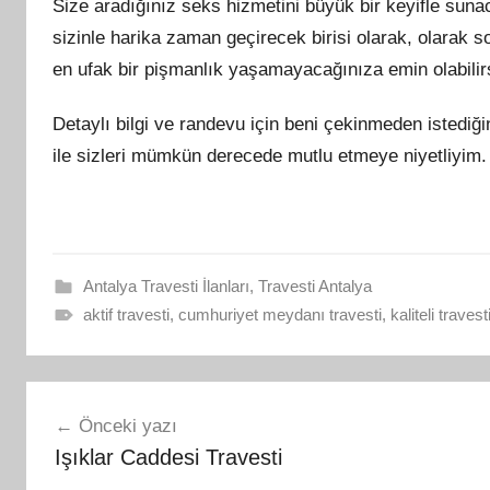
Size aradığınız seks hizmetini büyük bir keyifle sun
sizinle harika zaman geçirecek birisi olarak, olarak
en ufak bir pişmanlık yaşamayacağınıza emin olabilirs
Detaylı bilgi ve randevu için beni çekinmeden istediği
ile sizleri mümkün derecede mutlu etmeye niyetliyim.
Antalya Travesti İlanları
,
Travesti Antalya
aktif travesti
,
cumhuriyet meydanı travesti
,
kaliteli travest
Yazı
Önceki yazı
gezinmesi
Işıklar Caddesi Travesti