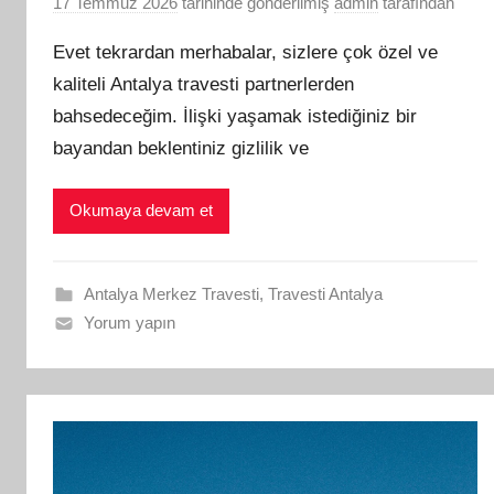
17 Temmuz 2026
tarihinde gönderilmiş
admin
tarafından
Evet tekrardan merhabalar, sizlere çok özel ve
kaliteli Antalya travesti partnerlerden
bahsedeceğim. İlişki yaşamak istediğiniz bir
bayandan beklentiniz gizlilik ve
Okumaya devam et
Antalya Merkez Travesti
,
Travesti Antalya
Yorum yapın