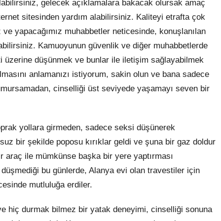
olabilirsiniz, gelecek açıklamalara bakacak olursak amaç
ernet sitesinden yardım alabilirsiniz. Kaliteyi etrafta çok
iz ve yapacağımız muhabbetler neticesinde, konuşlanılan
şabilirsiniz. Kamuoyunun güvenlik ve diğer muhabbetlerde
ti üzerine düşünmek ve bunlar ile iletişim sağlayabilmek
olmasını anlamanızı istiyorum, sakin olun ve bana sadece
ı umursamadan, cinselliği üst seviyede yaşamayı seven bir
 toprak yollara girmeden, sadece seksi düşünerek
z bir şekilde poposu kırıklar geldi ve şuna bir gaz doldur
r araç ile mümkünse başka bir yere yaptırması
düşmediği bu günlerde, Alanya evi olan travestiler için
cesinde mutluluğa erdiler.
hiç durmak bilmez bir yatak deneyimi, cinselliği sonuna