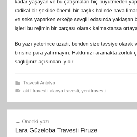
kadar yaşayan ve bu çatışmaları hiç büyütmeden yap
radikal bir şekilde önemli bir başlık halinde hava lim
ve seks yaparken erkeğe sevgili edasında yaklaşan b
işleri bu rejimin bir parçası olarak kalmaktansa orta
Bu yazı yeterince uzadı, benden size tavsiye olarak 
birisine para yatırmayın. Hakkınızı aramakta zorluk ç
sağlığınız açısından iyidir.
Travesti Antalya
aktif travesti
,
alanya travesti
,
yeni travesti
Yazı
Önceki yazı
gezinmesi
Lara Güzeloba Travesti Firuze