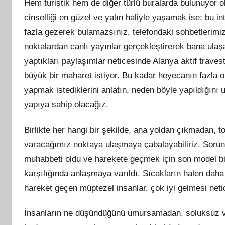
Hem turistik hem de diğer türlü buralarda bulunuyor 
cinselliği en güzel ve yalın haliyle yaşamak ise; bu int
fazla gezerek bulamazsınız, telefondaki sohbetlerim
noktalardan canlı yayınlar gerçekleştirerek bana ula
yaptıkları paylaşımlar neticesinde Alanya aktif traves
büyük bir maharet istiyor. Bu kadar heyecanın fazla 
yapmak istediklerini anlatın, neden böyle yapıldığın
yapıya sahip olacağız.
Birlikte her hangi bir şekilde, ana yoldan çıkmadan,
varacağımız noktaya ulaşmaya çabalayabiliriz. Sorunsu
muhabbeti oldu ve harekete geçmek için son model bi
karşılığında anlaşmaya varıldı. Sıcakların halen daha 
hareket geçen müptezel insanlar, çok iyi gelmesi neti
İnsanların ne düşündüğünü umursamadan, soluksuz ve 